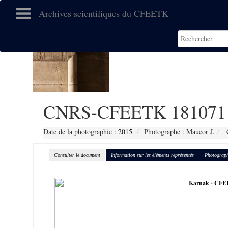
Archives scientifiques du CFEETK
CNRS-CFEETK 181071
Date de la photographie :
2015
Photographe : Maucor J.
C
Consulter le document
Information sur les éléments représentés
Photograph