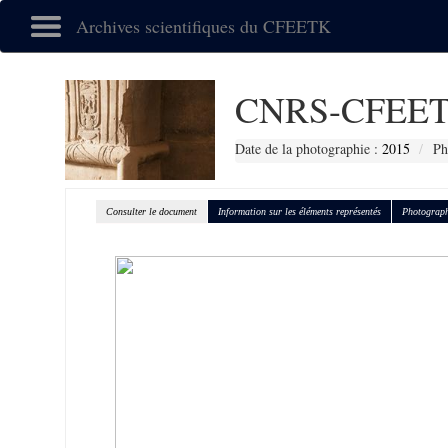
Archives scientifiques du CFEETK
CNRS-CFEET
Date de la photographie :
2015
Ph
Consulter le document
Information sur les éléments représentés
Photograph