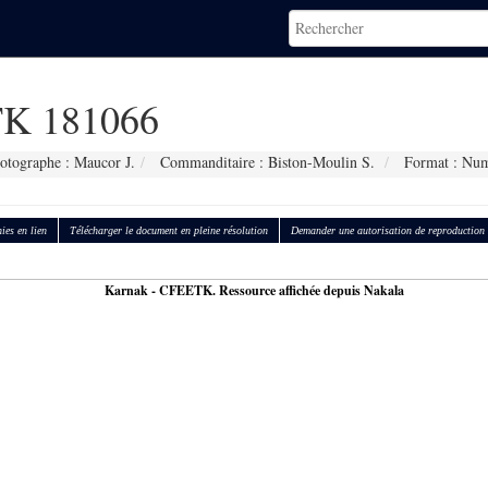
K 181066
otographe : Maucor J.
Commanditaire : Biston-Moulin S.
Format : Num
ies en lien
Télécharger le document en pleine résolution
Demander une autorisation de reproduction