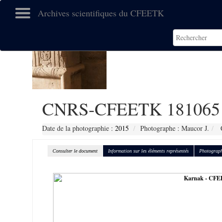
Archives scientifiques du CFEETK
CNRS-CFEETK 181065
Date de la photographie :
2015
Photographe : Maucor J.
C
Consulter le document
Information sur les éléments représentés
Photograph