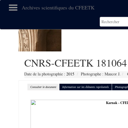
Archives scientifiques du CFEETK
CNRS-CFEETK 181064
Date de la photographie :
2015
Photographe : Maucor J.
C
Consulter le document
Information sur les éléments représentés
Photograph