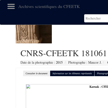
Archives scientifiques du CFEETK
CNRS-CFEETK 181061
Date de la photographie :
2015
Photographe : Maucor J.
C
Consulter le document
Information sur les éléments représentés
Photograph