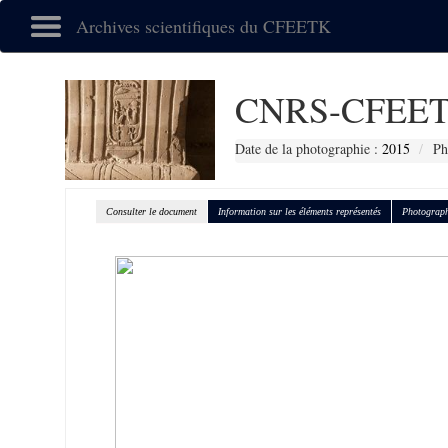
Archives scientifiques du CFEETK
CNRS-CFEET
Date de la photographie :
2015
Ph
Consulter le document
Information sur les éléments représentés
Photograph