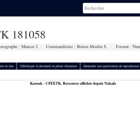
K 181058
otographe : Maucor J.
Commanditaire : Biston-Moulin S.
Format : Num
ies en lien
Télécharger le document en pleine résolution
Demander une autorisation de reproduction