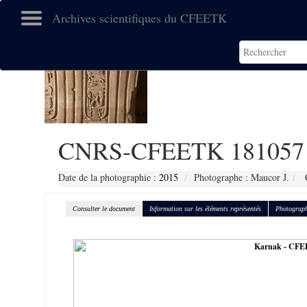
Archives scientifiques du CFEETK
CNRS-CFEETK 181057
Date de la photographie :
2015
Photographe : Maucor J.
C
Consulter le document
Information sur les éléments représentés
Photograph