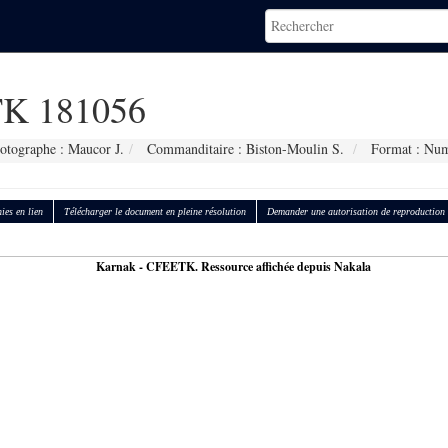
K 181056
otographe : Maucor J.
Commanditaire : Biston-Moulin S.
Format : Num
ies en lien
Télécharger le document en pleine résolution
Demander une autorisation de reproduction