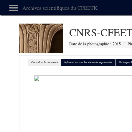
Archives scientifiques du CFEETK
CNRS-CFEET
Date de la photographie :
2015
Ph
Consulter le document
Information sur les éléments représentés
Photograph