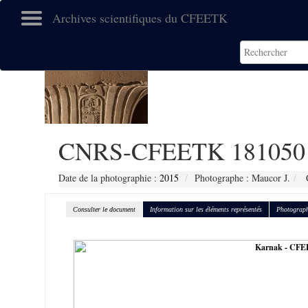
Archives scientifiques du CFEETK
CNRS-CFEETK 181050
Date de la photographie :
2015
Photographe : Maucor J.
C
Consulter le document
Information sur les éléments représentés
Photograph