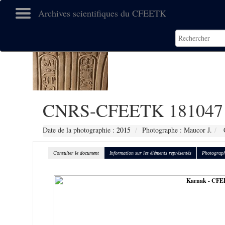
Archives scientifiques du CFEETK
CNRS-CFEETK 181047
Date de la photographie :
2015
Photographe : Maucor J.
C
Consulter le document
Information sur les éléments représentés
Photograph