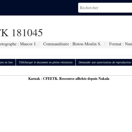
K 181045
otographe : Maucor J.
Commanditaire : Biston-Moulin S.
Format : Num
ies en lien
Télécharger le document en pleine résolution
Demander une autorisation de reproduction