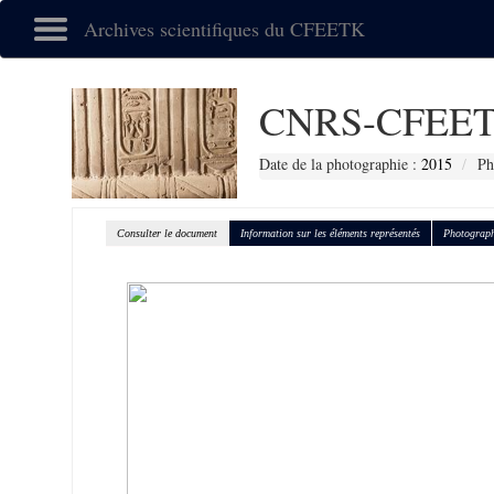
Archives scientifiques du CFEETK
CNRS-CFEET
Date de la photographie :
2015
Ph
Consulter le document
Information sur les éléments représentés
Photograph