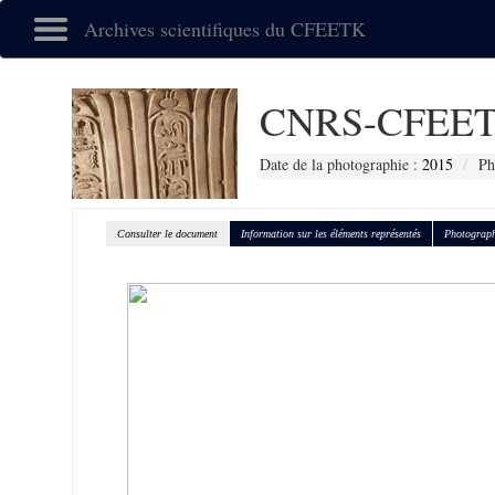
Archives scientifiques du CFEETK
CNRS-CFEET
Date de la photographie :
2015
Ph
Consulter le document
Information sur les éléments représentés
Photograph