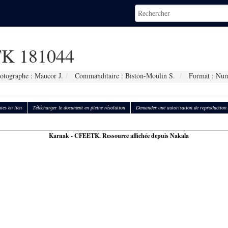
K 181044
otographe : Maucor J.
Commanditaire : Biston-Moulin S.
Format : Num
ies en lien
Télécharger le document en pleine résolution
Demander une autorisation de reproduction