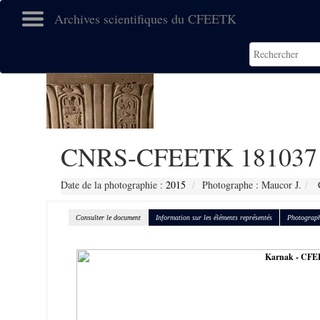
Archives scientifiques du CFEETK
CNRS-CFEETK 181037
Date de la photographie :
2015
Photographe : Maucor J.
C
Consulter le document
Information sur les éléments représentés
Photograph