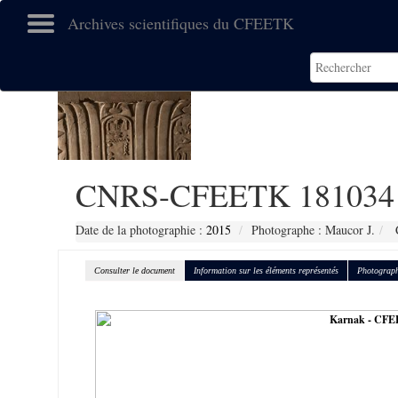
Archives scientifiques du CFEETK
CNRS-CFEETK 181034
Date de la photographie :
2015
Photographe : Maucor J.
C
Consulter le document
Information sur les éléments représentés
Photograph