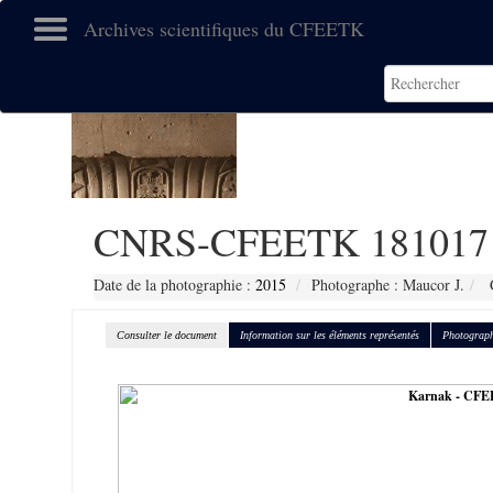
Archives scientifiques du CFEETK
CNRS-CFEETK 181017
Date de la photographie :
2015
Photographe : Maucor J.
C
Consulter le document
Information sur les éléments représentés
Photograph