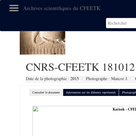
Archives scientifiques du CFEETK
CNRS-CFEETK 181012
Date de la photographie :
2015
Photographe : Maucor J.
C
Consulter le document
Information sur les éléments représentés
Photograph