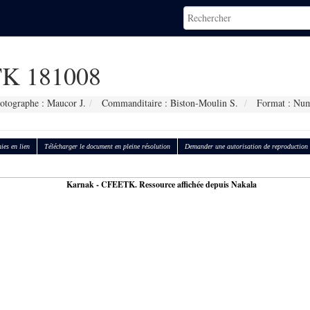
K 181008
otographe : Maucor J.
Commanditaire : Biston-Moulin S.
Format : Num
ies en lien
Télécharger le document en pleine résolution
Demander une autorisation de reproduction