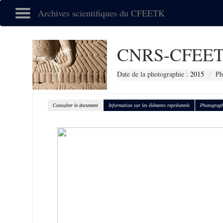
Archives scientifiques du CFEETK
CNRS-CFEET
Date de la photographie :
2015
Ph
Consulter le document
Information sur les éléments représentés
Photograph