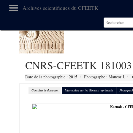
Archives scientifiques du CFEETK
CNRS-CFEETK 181003
Date de la photographie :
2015
Photographe : Maucor J.
C
Consulter le document
Information sur les éléments représentés
Photograph