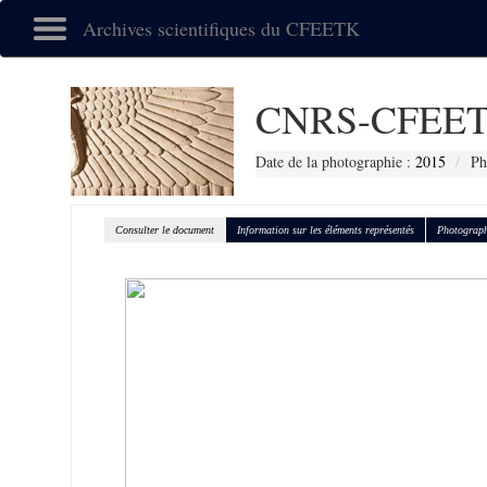
Archives scientifiques du CFEETK
CNRS-CFEET
Date de la photographie :
2015
Ph
Consulter le document
Information sur les éléments représentés
Photograph