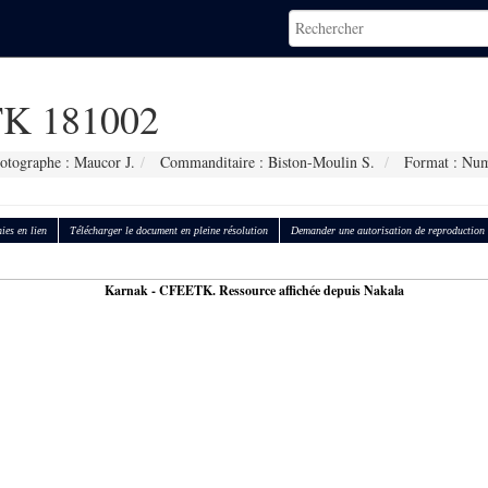
K 181002
otographe : Maucor J.
Commanditaire : Biston-Moulin S.
Format : Num
ies en lien
Télécharger le document en pleine résolution
Demander une autorisation de reproduction