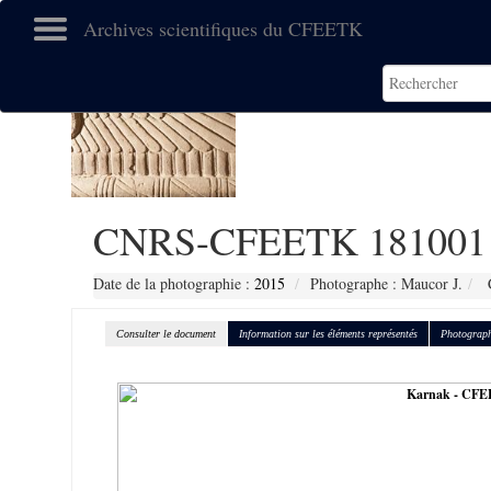
Archives scientifiques du CFEETK
CNRS-CFEETK 181001
Date de la photographie :
2015
Photographe : Maucor J.
C
Consulter le document
Information sur les éléments représentés
Photograph