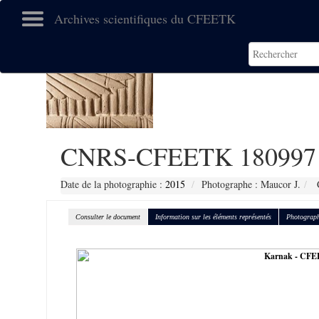
Archives scientifiques du CFEETK
CNRS-CFEETK 180997
Date de la photographie :
2015
Photographe : Maucor J.
C
Consulter le document
Information sur les éléments représentés
Photograph