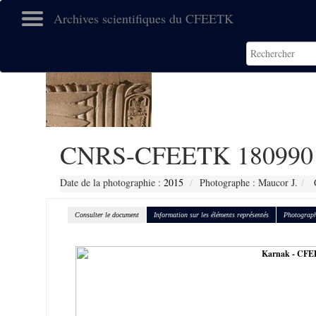
Archives scientifiques du CFEETK
CNRS-CFEETK 180990
Date de la photographie :
2015
Photographe : Maucor J.
C
Consulter le document
Information sur les éléments représentés
Photograph