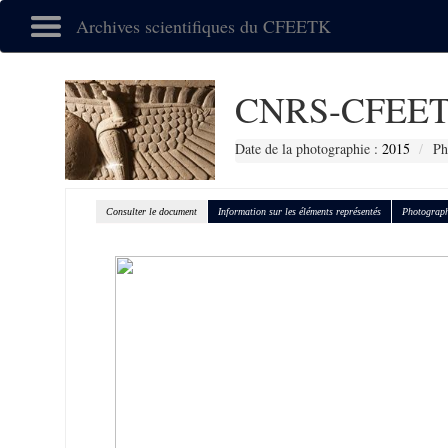
Archives scientifiques du CFEETK
CNRS-CFEET
Date de la photographie :
2015
Ph
Consulter le document
Information sur les éléments représentés
Photograph