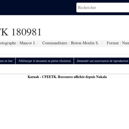
K 180981
otographe : Maucor J.
Commanditaire : Biston-Moulin S.
Format : Num
ies en lien
Télécharger le document en pleine résolution
Demander une autorisation de reproduction