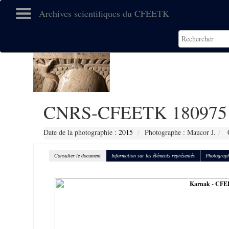
Archives scientifiques du CFEETK
CNRS-CFEETK 180975
Date de la photographie :
2015
Photographe : Maucor J.
C
Consulter le document
Information sur les éléments représentés
Photograph