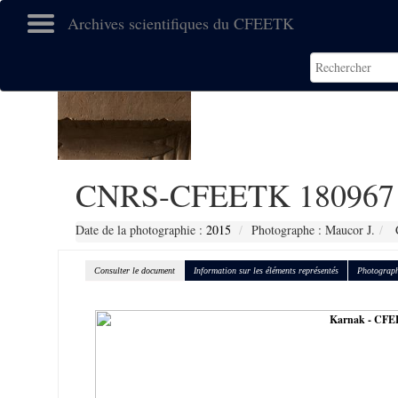
Archives scientifiques du CFEETK
CNRS-CFEETK 180967
Date de la photographie :
2015
Photographe : Maucor J.
C
Consulter le document
Information sur les éléments représentés
Photograph