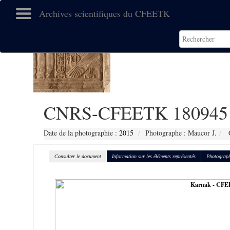
Archives scientifiques du CFEETK
CNRS-CFEETK 180945
Date de la photographie :
2015
Photographe : Maucor J.
C
Consulter le document
Information sur les éléments représentés
Photograph