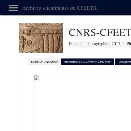
Archives scientifiques du CFEETK
CNRS-CFEET
Date de la photographie :
2015
Ph
Consulter le document
Information sur les éléments représentés
Photograph