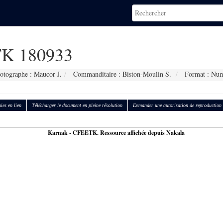
K 180933
otographe : Maucor J.
Commanditaire : Biston-Moulin S.
Format : Num
ies en lien
Télécharger le document en pleine résolution
Demander une autorisation de reproduction