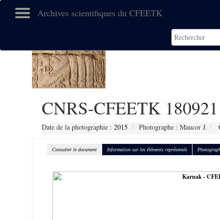
Archives scientifiques du CFEETK
CNRS-CFEETK 180921
Date de la photographie :
2015
Photographe : Maucor J.
C
Consulter le document
Information sur les éléments représentés
Photograph