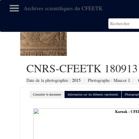
Archives scientifiques du CFEETK
CNRS-CFEETK 180913
Date de la photographie :
2015
Photographe : Maucor J.
C
Consulter le document
Information sur les éléments représentés
Photograph