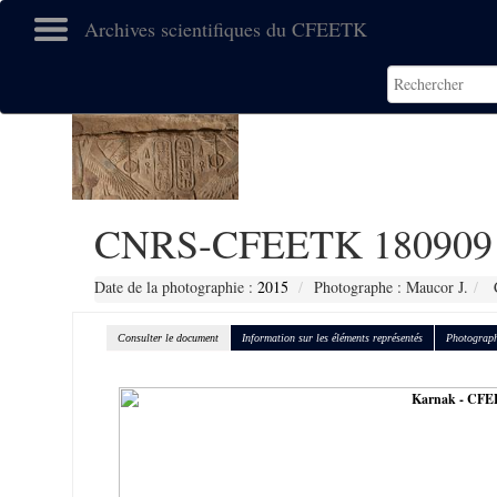
Archives scientifiques du CFEETK
CNRS-CFEETK 180909
Date de la photographie :
2015
Photographe : Maucor J.
C
Consulter le document
Information sur les éléments représentés
Photograph