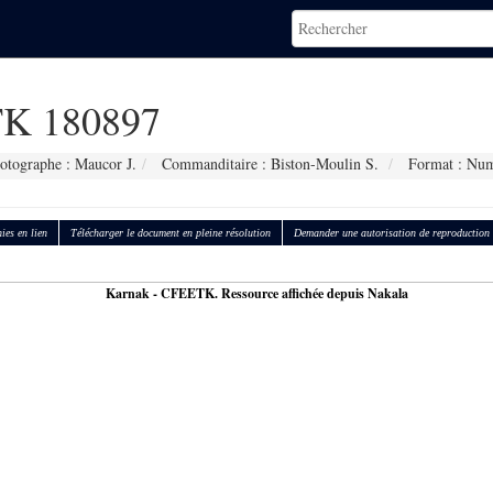
K 180897
otographe : Maucor J.
Commanditaire : Biston-Moulin S.
Format : Num
ies en lien
Télécharger le document en pleine résolution
Demander une autorisation de reproduction