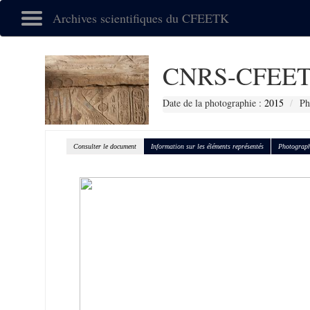
Archives scientifiques du CFEETK
CNRS-CFEET
Date de la photographie :
2015
Ph
Consulter le document
Information sur les éléments représentés
Photograph