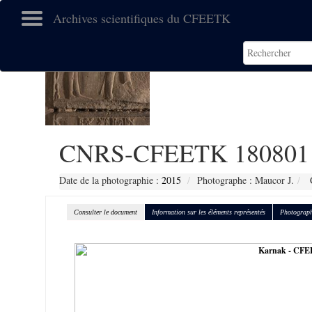
Archives scientifiques du CFEETK
CNRS-CFEETK 180801
Date de la photographie :
2015
Photographe : Maucor J.
C
Consulter le document
Information sur les éléments représentés
Photograph