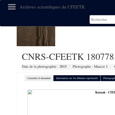
Archives scientifiques du CFEETK
CNRS-CFEETK 180778
Date de la photographie :
2015
Photographe : Maucor J.
C
Consulter le document
Information sur les éléments représentés
Photograph