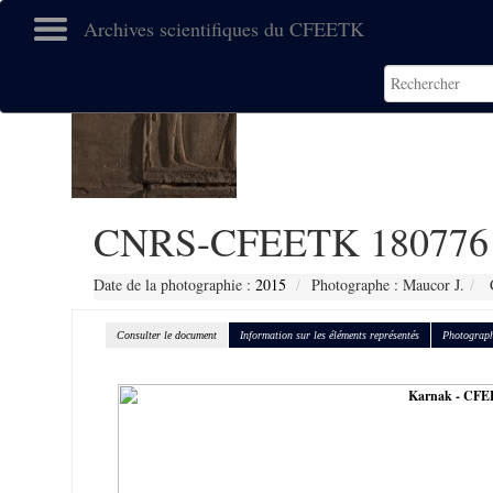
Archives scientifiques du CFEETK
CNRS-CFEETK 180776
Date de la photographie :
2015
Photographe : Maucor J.
C
Consulter le document
Information sur les éléments représentés
Photograph