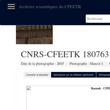
Archives scientifiques du CFEETK
CNRS-CFEETK 180763
Date de la photographie :
2015
Photographe : Maucor J.
C
Consulter le document
Information sur les éléments représentés
Photograph