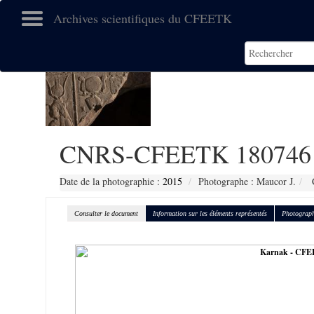
Archives scientifiques du CFEETK
CNRS-CFEETK 180746
Date de la photographie :
2015
Photographe : Maucor J.
C
Consulter le document
Information sur les éléments représentés
Photograph