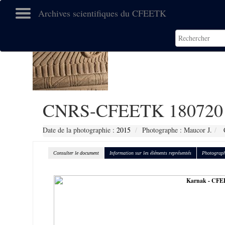
Archives scientifiques du CFEETK
CNRS-CFEETK 180720
Date de la photographie :
2015
Photographe : Maucor J.
C
Consulter le document
Information sur les éléments représentés
Photograph