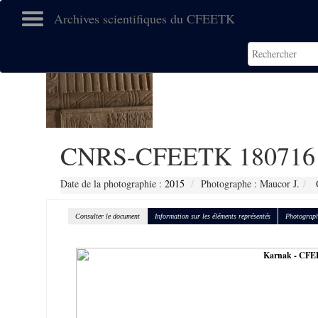
Archives scientifiques du CFEETK
CNRS-CFEETK 180716
Date de la photographie :
2015
Photographe : Maucor J.
C
Consulter le document
Information sur les éléments représentés
Photograph