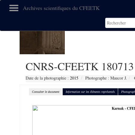
Archives scientifiques du CFEETK
CNRS-CFEETK 180713
Date de la photographie :
2015
Photographe : Maucor J.
C
Consulter le document
Information sur les éléments représentés
Photograph