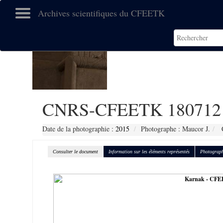
Archives scientifiques du CFEETK
CNRS-CFEETK 180712
Date de la photographie :
2015
Photographe : Maucor J.
C
Consulter le document
Information sur les éléments représentés
Photograph