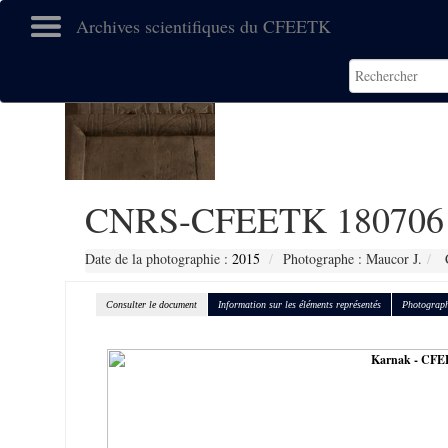
Archives scientifiques du CFEETK
CNRS-CFEETK 180706
Date de la photographie :
2015
Photographe : Maucor J.
C
Consulter le document
Information sur les éléments représentés
Photograph