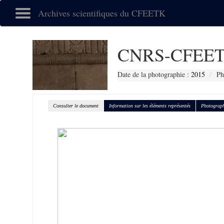
Archives scientifiques du CFEETK
CNRS-CFEET
Date de la photographie :
2015
Ph
Consulter le document
Information sur les éléments représentés
Photograph