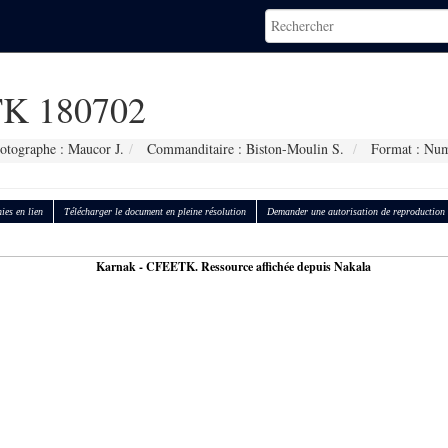
K 180702
otographe : Maucor J.
Commanditaire : Biston-Moulin S.
Format : Num
ies en lien
Télécharger le document en pleine résolution
Demander une autorisation de reproduction