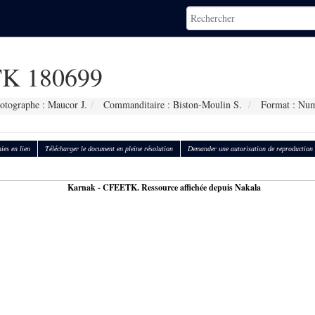
K 180699
otographe : Maucor J.
Commanditaire : Biston-Moulin S.
Format : Num
ies en lien
Télécharger le document en pleine résolution
Demander une autorisation de reproduction