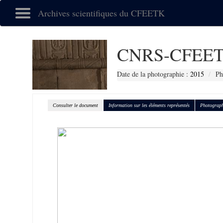
Archives scientifiques du CFEETK
CNRS-CFEET
Date de la photographie :
2015
Ph
Consulter le document
Information sur les éléments représentés
Photograph