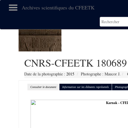
Archives scientifiques du CFEETK
CNRS-CFEETK 180689
Date de la photographie :
2015
Photographe : Maucor J.
C
Consulter le document
Information sur les éléments représentés
Photograph