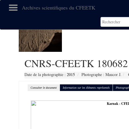
Archives scientifiques du CFEETK
CNRS-CFEETK 180682
Date de la photographie :
2015
Photographe : Maucor J.
C
Consulter le document
Information sur les éléments représentés
Photograph