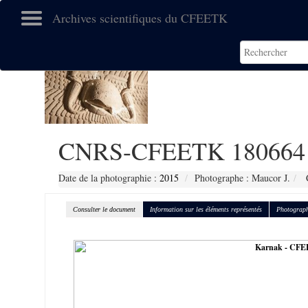
Archives scientifiques du CFEETK
CNRS-CFEETK 180664
Date de la photographie :
2015
Photographe : Maucor J.
C
Consulter le document
Information sur les éléments représentés
Photograph