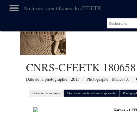
Archives scientifiques du CFEETK
CNRS-CFEETK 180658
Date de la photographie :
2015
Photographe : Maucor J.
C
Consulter le document
Information sur les éléments représentés
Photograph