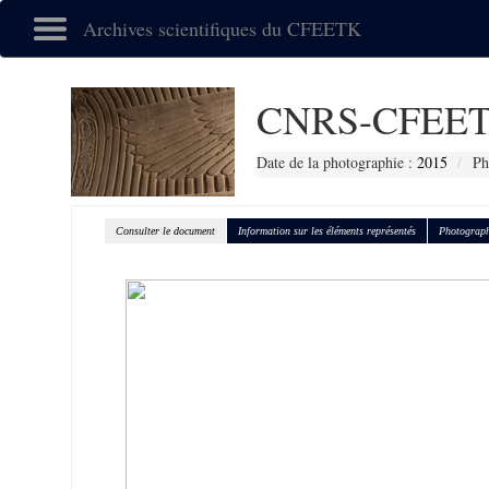
Archives scientifiques du CFEETK
CNRS-CFEET
Date de la photographie :
2015
Ph
Consulter le document
Information sur les éléments représentés
Photograph