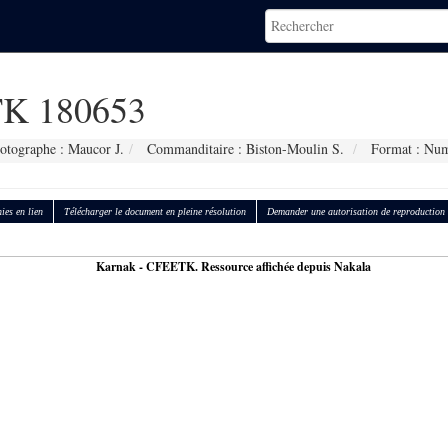
K 180653
otographe : Maucor J.
Commanditaire : Biston-Moulin S.
Format : Num
ies en lien
Télécharger le document en pleine résolution
Demander une autorisation de reproduction