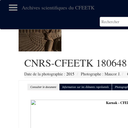
Archives scientifiques du CFEETK
CNRS-CFEETK 180648
Date de la photographie :
2015
Photographe : Maucor J.
C
Consulter le document
Information sur les éléments représentés
Photograph