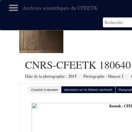
Archives scientifiques du CFEETK
CNRS-CFEETK 180640
Date de la photographie :
2015
Photographe : Maucor J.
C
Consulter le document
Information sur les éléments représentés
Photograph